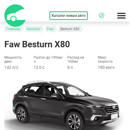
Каталог новых авто
Главная
Каталог
Faw
Besturn X80
Faw Besturn X80
Мощность
Разгон до 100км/
Расход на
Макс.
двиг.
ч
100км
скорость
142 л/c
12.0 c
9 л
190 км/ч