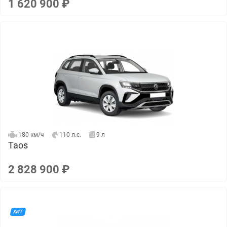
1 620 900 ₽
180 км/ч
110 л.с.
9 л
Taos
2 828 900 ₽
ХИТ