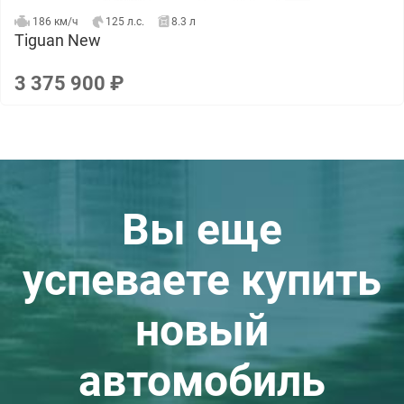
186 км/ч
125 л.с.
8.3 л
Tiguan New
3 375 900 ₽
Вы еще
успеваете купить
новый
автомобиль