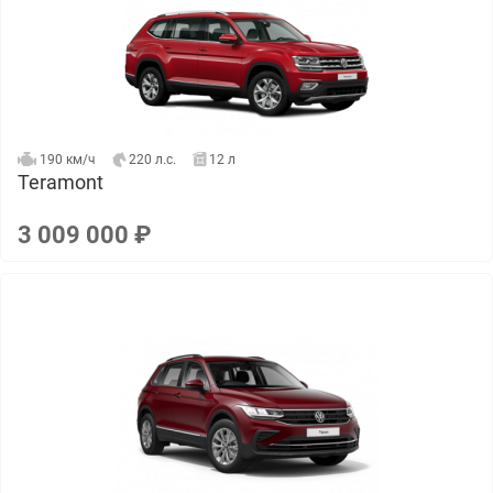
190 км/ч
220 л.с.
12 л
Teramont
3 009 000 ₽