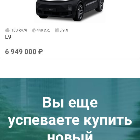
180 км/ч
449 л.с.
5.9 л
L9
6 949 000 ₽
Вы еще
успеваете купить
новый