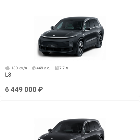
180 км/ч
449 л.с.
7.7 л
L8
6 449 000 ₽