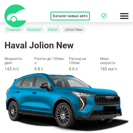
Каталог новых авто
Главная
Каталог
Haval
Jolion New
Haval Jolion New
Мощность
Разгон до 100км/
Расход на
Макс.
двиг.
ч
100км
скорость
143 л/c
9.8 c
9.9 л
185 км/ч