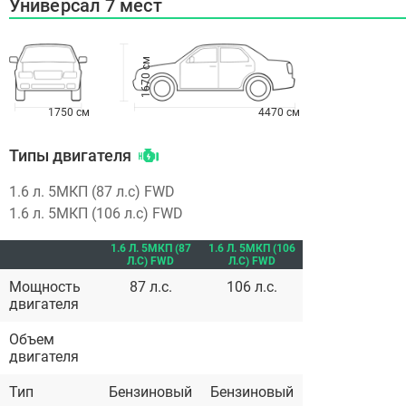
Универсал 7 мест
1670 см
1750 см
4470 см
Типы двигателя
1.6 л. 5МКП (87 л.с) FWD
1.6 л. 5МКП (106 л.с) FWD
1.6 Л. 5МКП (87
1.6 Л. 5МКП (106
Л.С) FWD
Л.С) FWD
Мощность
87 л.с.
106 л.с.
двигателя
Объем
двигателя
Тип
Бензиновый
Бензиновый