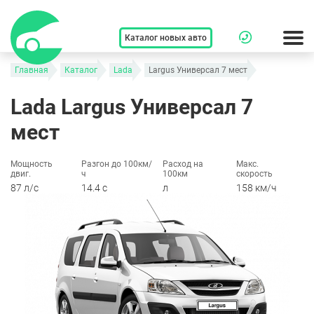
Каталог новых авто
Главная
Каталог
Lada
Largus Универсал 7 мест
Lada Largus Универсал 7
мест
Мощность
Разгон до 100км/
Расход на
Макс.
двиг.
ч
100км
скорость
87 л/c
14.4 c
л
158 км/ч