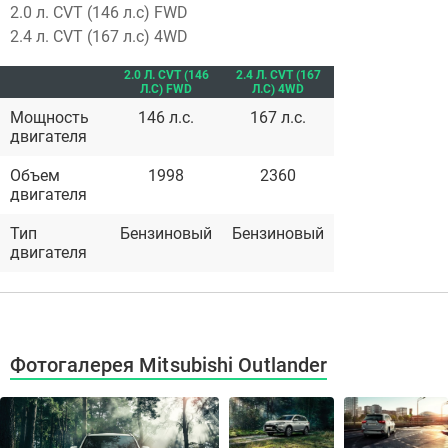
2.0 л. CVT (146 л.с) FWD
2.4 л. CVT (167 л.с) 4WD
2.0 Л. CVT (146
2.4 Л. CVT (167
Л.С) FWD
Л.С) 4WD
Мощность
146 л.с.
167 л.с.
двигателя
Объем
1998
2360
двигателя
Тип
Бензиновый
Бензиновый
двигателя
Фотогалерея Mitsubishi Outlander