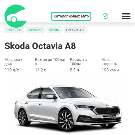
Каталог новых авто
Главная
Каталог
Skoda
Octavia A8
Skoda Octavia A8
Мощность
Разгон до 100км/
Расход на
Макс.
двиг.
ч
100км
скорость
110 л/c
11.2 c
8.5 л
198 км/ч