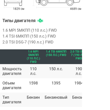
1829 см
4689 см
Типы двигателя
1.6 MPI 5МКПП (110 л.с.) FWD
1.4 TSI 6МКПП (150 л.с.) FWD
2.0 TSI DSG-7 (190 л.с.) FWD
1.6 MPI
1.4 TSI 6МКПП
2.0 TSI DSG-
5МКПП
(150 Л.С.) FWD
7 (190 Л.С.)
(110 Л.С.)
FWD
FWD
Мощность
110
150 л.с.
190
двигателя
л.с.
л.с.
Объем
1598
1395
1984
двигателя
Тип
Бензин
Бензиновый
Бензин
двигателя