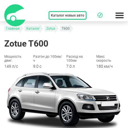
Каталог новых авто
Главная
Каталог
Zotue
T600
Zotue T600
Мощность
Разгон до 100км/
Расход на
Макс.
двиг.
ч
100км
скорость
149 л/c
9.0 c
7.0 л
180 км/ч