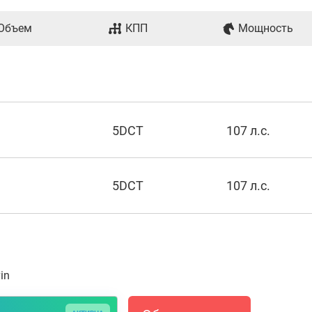
Объем
КПП
Мощность
5DCT
107 л.с.
5DCT
107 л.с.
in