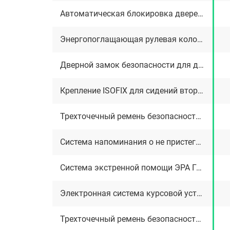
Автоматическая блокировка дверей при начале движения
Энергопоглащающая рулевая колонка
Дверной замок безопасности для детей
Крепление ISOFIX для сидений второго ряда
Трехточечный ремень безопасности переднего пассажира
Система напоминания о не пристегнутом ремне переднего пассажира
Система экстренной помощи ЭРА ГЛОНАСС
Электронная система курсовой устойчивости (ESP)
Трехточечный ремень безопасности пасажиров второго ряда