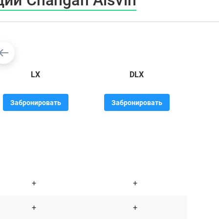
ий Changan Alsvin
LX
DLX
Забронировать
Забронировать