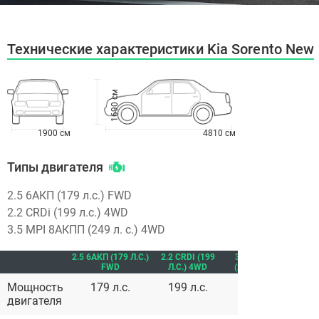
Технические характеристики Kia Sorento New
1690 см
1900 см
4810 см
Типы двигателя
2.5 6АКП (179 л.с.) FWD
2.2 CRDi (199 л.с.) 4WD
3.5 MPI 8АКПП (249 л. c.) 4WD
2.5 6АКП (179 Л.С.)
2.2 CRDI (199
3.5 MPI 8АКПП
FWD
Л.С.) 4WD
(249 Л. C.) 4WD
Мощность
179 л.с.
199 л.с.
249 л.с.
двигателя