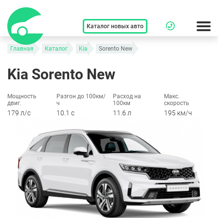
Каталог новых авто
Главная
Каталог
Kia
Sorento New
Kia Sorento New
Мощность
Разгон до 100км/
Расход на
Макс.
двиг.
ч
100км
скорость
179 л/c
10.1 c
11.6 л
195 км/ч