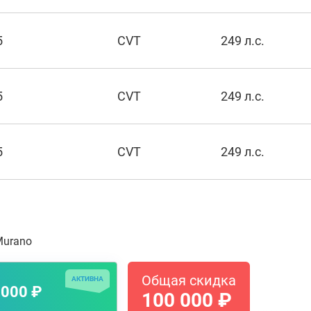
5
CVT
249 л.с.
5
CVT
249 л.с.
5
CVT
249 л.с.
Murano
Общая скидка
АКТИВНА
 000 ₽
100 000 ₽