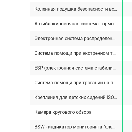
Коленная подушка безопасности водителя
Антиблокировочная система тормозов (ABS)
Электронная система распределения тормозных сил (EBD)
Система помощи при экстренном торможении Nissan Brake Assist
ESP (электронная система стабилизации курсовой устойчивости)
Система помощи при трогании на подъеме (HSA)
Крепления для детских сидений ISOFIX
Камера кругового обзора
BSW - индикатор мониторинга "слепых" зон в боковых зеркалах