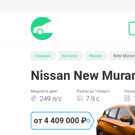
Главная
Каталог
Nissan
New Muran
Nissan New Mura
Мощность двиг.
Разгон до 100км/ч
Расхо
249 л/c
7.9 c
от 4 409 000 ₽